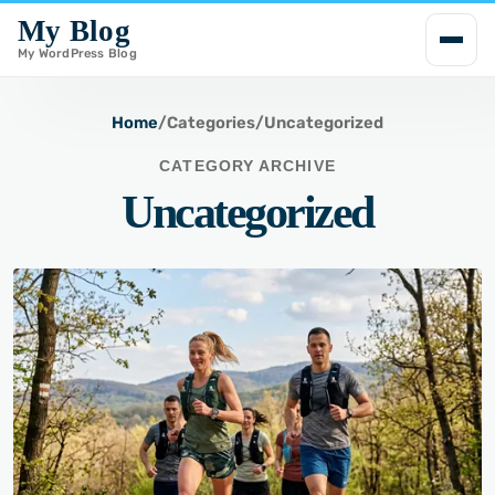
My Blog
i
My WordPress Blog
p
t
o
Home
/
Categories
/
Uncategorized
c
CATEGORY ARCHIVE
o
Uncategorized
n
t
e
n
t